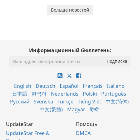
Больше новостей
Информационный бюллетень:
English
Deutsch
Español
Français
Italiano
日本語
한국어
Nederlands
Polski
Português
Русский
Svenska
Türkçe
Tiếng Việt
中文(简体)
中文(繁體)
Magyar
हिन्दी
UpdateStar
Помощь
UpdateStar Free &
DMCA