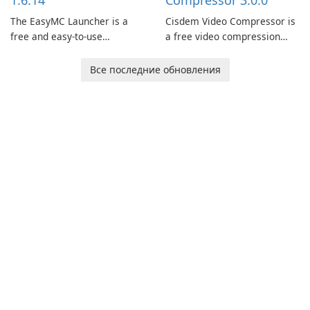
1.6.14
Compressor 3.0.0
The EasyMC Launcher is a
Cisdem Video Compressor is
free and easy-to-use
a free video compression
Minecraft launcher
software for Mac. It allows
developed by EasyMC. It
users to compress media
Все последние обновления
allows Minecraft players to
files by setting the
quickly and easily access
percentage, target file size,
their favorite servers and
and file parameters to
mods with just a few clicks.
ensure satisfactory results.