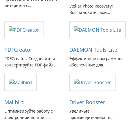
интернета с
Stellar Photo Recovery:
Breitbandmessung от zafaco
Восстановите свои
GmbH!
потерянные воспоминания
с легкостью
PDFCreator
DAEMON Tools Lite
PDFCreator: Создавайте и
Эффективное программное
конвертируйте PDF-файлы с
обеспечение для
легкостью!
виртуальных дисков
Mailbird
Driver Booster
Оптимизируйте работу с
Увеличьте
электронной почтой с
производительность
помощью Mailbird от
вашего ПК с помощью