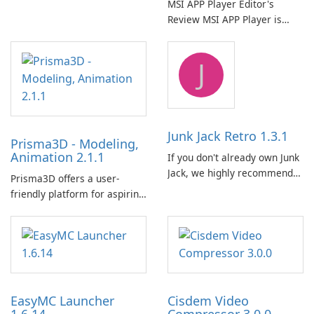
MSI APP Player Editor's
электронных книг с
Review MSI APP Player is
легкостью с помощью
MSI’s Windows Android
Calibre.
emulator built atop the
J
BlueStacks engine and tuned
for MSI hardware.
Junk Jack Retro 1.3.1
Prisma3D - Modeling,
Animation 2.1.1
If you don't already own Junk
Jack, we highly recommend
Prisma3D offers a user-
purchasing it before
friendly platform for aspiring
considering Junk Jack Retro.
3D creators to bring their
This game is where it all
imagination to life. With a
began! Junk Jack Retro,
wide range of tools and
formerly known as Junk Jack,
features, this app allows
now offers widescreen
users to easily design 3D
support.
models and generate
EasyMC Launcher
Cisdem Video
captivating animated scenes.